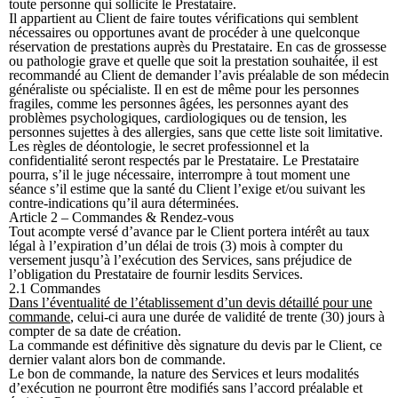
toute personne qui sollicite le Prestataire.
Il appartient au Client de faire toutes vérifications qui semblent
nécessaires ou opportunes avant de procéder à une quelconque
réservation de prestations auprès du Prestataire. En cas de grossesse
ou pathologie grave et quelle que soit la prestation souhaitée, il est
recommandé au Client de demander l’avis préalable de son médecin
généraliste ou spécialiste. Il en est de même pour les personnes
fragiles, comme les personnes âgées, les personnes ayant des
problèmes psychologiques, cardiologiques ou de tension, les
personnes sujettes à des allergies, sans que cette liste soit limitative.
Les règles de déontologie, le secret professionnel et la
confidentialité seront respectés par le Prestataire. Le Prestataire
pourra, s’il le juge nécessaire, interrompre à tout moment une
séance s’il estime que la santé du Client l’exige et/ou suivant les
contre-indications qu’il aura déterminées.
Article 2 – Commandes & Rendez-vous
Tout acompte versé d’avance par le Client portera intérêt au taux
légal à l’expiration d’un délai de trois (3) mois à compter du
versement jusqu’à l’exécution des Services, sans préjudice de
l’obligation du Prestataire de fournir lesdits Services.
2.1 Commandes
Dans l’éventualité de l’établissement d’un devis détaillé pour une
commande
, celui-ci aura une durée de validité de trente (30) jours à
compter de sa date de création.
La commande est définitive dès signature du devis par le Client, ce
dernier valant alors bon de commande.
Le bon de commande, la nature des Services et leurs modalités
d’exécution ne pourront être modifiés sans l’accord préalable et