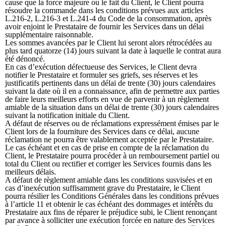
cause que la force majeure ou le fait du Client, le Client pourra
résoudre la commande dans les conditions prévues aux articles
L.216-2, L.216-3 et L.241-4 du Code de la consommation, après
avoir enjoint le Prestataire de fournir les Services dans un délai
supplémentaire raisonnable.
Les sommes avancées par le Client lui seront alors rétrocédées au
plus tard quatorze (14) jours suivant la date à laquelle le contrat aura
été dénoncé.
En cas d’exécution défectueuse des Services, le Client devra
notifier le Prestataire et formuler ses griefs, ses réserves et les
justificatifs pertinents dans un délai de trente (30) jours calendaires
suivant la date où il en a connaissance, afin de permettre aux parties
de faire leurs meilleurs efforts en vue de parvenir à un règlement
amiable de la situation dans un délai de trente (30) jours calendaires
suivant la notification initiale du Client.
A défaut de réserves ou de réclamations expressément émises par le
Client lors de la fourniture des Services dans ce délai, aucune
réclamation ne pourra être valablement acceptée par le Prestataire.
Le cas échéant et en cas de prise en compte de la réclamation du
Client, le Prestataire pourra procéder à un remboursement partiel ou
total du Client ou rectifier et corriger les Services fournis dans les
meilleurs délais.
A défaut de règlement amiable dans les conditions susvisées et en
cas d’inexécution suffisamment grave du Prestataire, le Client
pourra résilier les Conditions Générales dans les conditions prévues
à l’article 11 et obtenir le cas échéant des dommages et intérêts du
Prestataire aux fins de réparer le préjudice subi, le Client renonçant
par avance à solliciter une exécution forcée en nature des Services