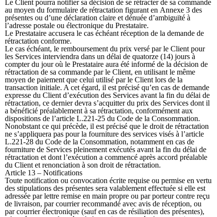
Le Client pourra notifier sa décision de se rétracter de sa commande
au moyen du formulaire de rétractation figurant en Annexe 3 des
présentes ou d’une déclaration claire et dénuée d’ambiguïté à
l’adresse postale ou électronique du Prestataire.
Le Prestataire accusera le cas échéant réception de la demande de
rétractation conforme.
Le cas échéant, le remboursement du prix versé par le Client pour
les Services interviendra dans un délai de quatorze (14) jours à
compter du jour où le Prestataire aura été informé de la décision de
rétractation de sa commande par le Client, en utilisant le même
moyen de paiement que celui utilisé par le Client lors de la
transaction initiale. A cet égard, il est précisé qu’en cas de demande
expresse du Client d’exécution des Services avant la fin du délai de
rétractation, ce dernier devra s’acquitter du prix des Services dont il
a bénéficié préalablement à sa rétractation, conformément aux
dispositions de l’article L.221-25 du Code de la Consommation.
Nonobstant ce qui précède, il est précisé que le droit de rétractation
ne s’appliquera pas pour la fourniture des services visés à l’article
L.221-28 du Code de la Consommation, notamment en cas de
fourniture de Services pleinement exécutés avant la fin du délai de
rétractation et dont l’exécution a commencé après accord préalable
du Client et renonciation à son droit de rétractation.
Article 13 – Notifications
Toute notification ou convocation écrite requise ou permise en vertu
des stipulations des présentes sera valablement effectuée si elle est
adressée par lettre remise en main propre ou par porteur contre reçu
de livraison, par courrier recommandé avec avis de réception, ou
par courrier électronique (sauf en cas de résiliation des présentes),