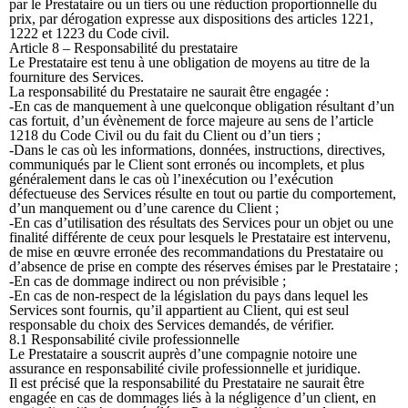
par le Prestataire ou un tiers ou une réduction proportionnelle du
prix, par dérogation expresse aux dispositions des articles 1221,
1222 et 1223 du Code civil.
Article 8 – Responsabilité du prestataire
Le Prestataire est tenu à une obligation de moyens au titre de la
fourniture des Services.
La responsabilité du Prestataire ne saurait être engagée :
-En cas de manquement à une quelconque obligation résultant d’un
cas fortuit, d’un évènement de force majeure au sens de l’article
1218 du Code Civil ou du fait du Client ou d’un tiers ;
-Dans le cas où les informations, données, instructions, directives,
communiqués par le Client sont erronés ou incomplets, et plus
généralement dans le cas où l’inexécution ou l’exécution
défectueuse des Services résulte en tout ou partie du comportement,
d’un manquement ou d’une carence du Client ;
-En cas d’utilisation des résultats des Services pour un objet ou une
finalité différente de ceux pour lesquels le Prestataire est intervenu,
de mise en œuvre erronée des recommandations du Prestataire ou
d’absence de prise en compte des réserves émises par le Prestataire ;
-En cas de dommage indirect ou non prévisible ;
-En cas de non-respect de la législation du pays dans lequel les
Services sont fournis, qu’il appartient au Client, qui est seul
responsable du choix des Services demandés, de vérifier.
8.1 Responsabilité civile professionnelle
Le Prestataire a souscrit auprès d’une compagnie notoire une
assurance en responsabilité civile professionnelle et juridique.
Il est précisé que la responsabilité du Prestataire ne saurait être
engagée en cas de dommages liés à la négligence d’un client, en