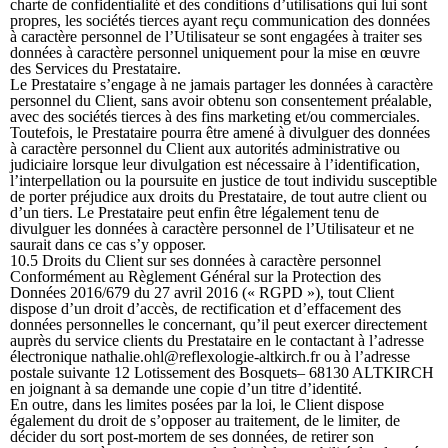
charte de confidentialité et des conditions d’utilisations qui lui sont
propres, les sociétés tierces ayant reçu communication des données
à caractère personnel de l’Utilisateur se sont engagées à traiter ses
données à caractère personnel uniquement pour la mise en œuvre
des Services du Prestataire.
Le Prestataire s’engage à ne jamais partager les données à caractère
personnel du Client, sans avoir obtenu son consentement préalable,
avec des sociétés tierces à des fins marketing et/ou commerciales.
Toutefois, le Prestataire pourra être amené à divulguer des données
à caractère personnel du Client aux autorités administrative ou
judiciaire lorsque leur divulgation est nécessaire à l’identification,
l’interpellation ou la poursuite en justice de tout individu susceptible
de porter préjudice aux droits du Prestataire, de tout autre client ou
d’un tiers. Le Prestataire peut enfin être légalement tenu de
divulguer les données à caractère personnel de l’Utilisateur et ne
saurait dans ce cas s’y opposer.
10.5 Droits du Client sur ses données à caractère personnel
Conformément au Règlement Général sur la Protection des
Données 2016/679 du 27 avril 2016 (« RGPD »), tout Client
dispose d’un droit d’accès, de rectification et d’effacement des
données personnelles le concernant, qu’il peut exercer directement
auprès du service clients du Prestataire en le contactant à l’adresse
électronique nathalie.ohl@reflexologie-altkirch.fr ou à l’adresse
postale suivante 12 Lotissement des Bosquets– 68130 ALTKIRCH
en joignant à sa demande une copie d’un titre d’identité.
En outre, dans les limites posées par la loi, le Client dispose
également du droit de s’opposer au traitement, de le limiter, de
décider du sort post-mortem de ses données, de retirer son