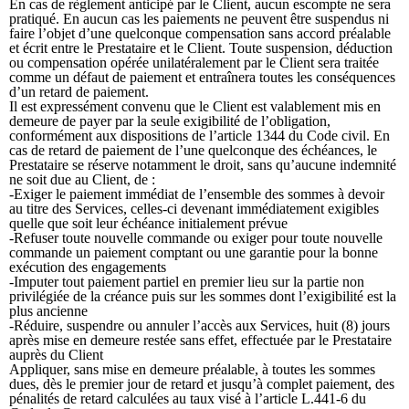
En cas de règlement anticipé par le Client, aucun escompte ne sera
pratiqué. En aucun cas les paiements ne peuvent être suspendus ni
faire l’objet d’une quelconque compensation sans accord préalable
et écrit entre le Prestataire et le Client. Toute suspension, déduction
ou compensation opérée unilatéralement par le Client sera traitée
comme un défaut de paiement et entraînera toutes les conséquences
d’un retard de paiement.
Il est expressément convenu que le Client est valablement mis en
demeure de payer par la seule exigibilité de l’obligation,
conformément aux dispositions de l’article 1344 du Code civil. En
cas de retard de paiement de l’une quelconque des échéances, le
Prestataire se réserve notamment le droit, sans qu’aucune indemnité
ne soit due au Client, de :
-Exiger le paiement immédiat de l’ensemble des sommes à devoir
au titre des Services, celles-ci devenant immédiatement exigibles
quelle que soit leur échéance initialement prévue
-Refuser toute nouvelle commande ou exiger pour toute nouvelle
commande un paiement comptant ou une garantie pour la bonne
exécution des engagements
-Imputer tout paiement partiel en premier lieu sur la partie non
privilégiée de la créance puis sur les sommes dont l’exigibilité est la
plus ancienne
-Réduire, suspendre ou annuler l’accès aux Services, huit (8) jours
après mise en demeure restée sans effet, effectuée par le Prestataire
auprès du Client
Appliquer, sans mise en demeure préalable, à toutes les sommes
dues, dès le premier jour de retard et jusqu’à complet paiement, des
pénalités de retard calculées au taux visé à l’article L.441-6 du