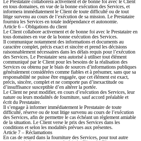
Le Prestataire collaborera activement et de bonne foi avec le Client
en tous domaines, en vue de la bonne exécution des Services, et
informera immédiatement le Client de toute difficulté ou de tout
litige survenu au cours de l’exécution de sa mission. Le Prestataire
fournira les Services en totale indépendance et autonomie.
Article 6 – Obligations du client
Le Client collabore activement et de bonne foi avec le Prestataire en
tous domaines en vue de la bonne exécution des Services.
Il communique notamment des informations et documents au
caractère complet, précis exact et sincère et prend les décisions
raisonnablement nécessaires dans les délais requis pour l’exécution
des Services. Le Prestataire sera autorisé à utiliser tout élément
communiqué par le Client pour les besoins de la réalisation des
Services ou obtenu par le biais de sources d’informations publiques
généralement considérées comme fiables et à présumer, sans que sa
responsabilité ne puisse être engagée, que cet élément est exact,
précis, sincère, complet et ne comporte pas d’inexactitude ou
d’insuffisance susceptible d’en altérer la portée.
Le Client ne peut modifier, en cours d’exécution des Services, leur
nature ou leurs modalités de fourniture, sauf accord préalable et
écrit du Prestataire.
Il s’engage à informer immédiatement le Prestataire de toute
difficulté, réserve ou de tout litige survenu au cours de l’exécution
des Services, afin de permettre le cas échéant un règlement amiable
de la situation. Le Client verse le prix des Services dans les
conditions et selon les modalités prévues aux présentes.
Article 7 – Réclamations
En cas de retard dans la fourniture des Services, pour tout autre