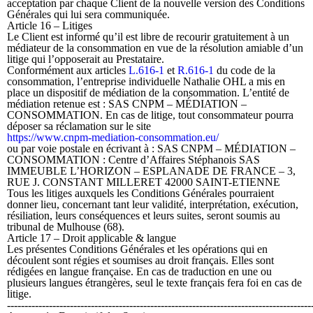
acceptation par chaque Client de la nouvelle version des Conditions
Générales qui lui sera communiquée.
Article 16 – Litiges
Le Client est informé qu’il est libre de recourir gratuitement à un
médiateur de la consommation en vue de la résolution amiable d’un
litige qui l’opposerait au Prestataire.
Conformément aux articles
L.616-1
et
R.616-1
du code de la
consommation, l’entreprise individuelle Nathalie OHL a mis en
place un dispositif de médiation de la consommation. L’entité de
médiation retenue est : SAS CNPM – MÉDIATION –
CONSOMMATION. En cas de litige, tout consommateur pourra
déposer sa réclamation sur le site
https://www.cnpm-mediation-consommation.eu/
ou par voie postale en écrivant à : SAS CNPM – MÉDIATION –
CONSOMMATION :
Centre d’Affaires Stéphanois SAS
IMMEUBLE L’HORIZON – ESPLANADE DE FRANCE – 3,
RUE J. CONSTANT MILLERET 42000 SAINT-ETIENNE
Tous les litiges auxquels les Conditions Générales pourraient
donner lieu, concernant tant leur validité, interprétation, exécution,
résiliation, leurs conséquences et leurs suites, seront soumis au
tribunal de Mulhouse (68).
Article 17 – Droit applicable & langue
Les présentes Conditions Générales et les opérations qui en
découlent sont régies et soumises au droit français. Elles sont
rédigées en langue française. En cas de traduction en une ou
plusieurs langues étrangères, seul le texte français fera foi en cas de
litige.
‑‑‑‑‑‑‑‑‑‑‑‑‑‑‑‑‑‑‑‑‑‑‑‑‑‑‑‑‑‑‑‑‑‑‑‑‑‑‑‑‑‑‑‑‑‑‑‑‑‑‑‑‑‑‑‑‑‑‑‑‑‑‑‑‑‑‑‑‑‑‑‑‑‑‑‑‑‑‑‑‑‑‑‑‑‑‑