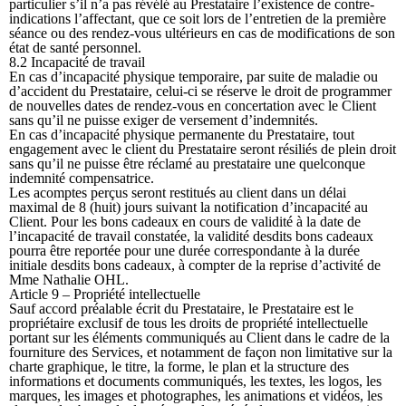
particulier s’il n’a pas révélé au Prestataire l’existence de contre-
indications l’affectant, que ce soit lors de l’entretien de la première
séance ou des rendez-vous ultérieurs en cas de modifications de son
état de santé personnel.
8.2 Incapacité de travail
En cas d’incapacité physique temporaire, par suite de maladie ou
d’accident du Prestataire, celui-ci se réserve le droit de programmer
de nouvelles dates de rendez-vous en concertation avec le Client
sans qu’il ne puisse exiger de versement d’indemnités.
En cas d’incapacité physique permanente du Prestataire, tout
engagement avec le client du Prestataire seront résiliés de plein droit
sans qu’il ne puisse être réclamé au prestataire une quelconque
indemnité compensatrice.
Les acomptes perçus seront restitués au client dans un délai
maximal de 8 (huit) jours suivant la notification d’incapacité au
Client. Pour les bons cadeaux en cours de validité à la date de
l’incapacité de travail constatée, la validité desdits bons cadeaux
pourra être reportée pour une durée correspondante à la durée
initiale desdits bons cadeaux, à compter de la reprise d’activité de
Mme Nathalie OHL.
Article 9 – Propriété intellectuelle
Sauf accord préalable écrit du Prestataire, le Prestataire est le
propriétaire exclusif de tous les droits de propriété intellectuelle
portant sur les éléments communiqués au Client dans le cadre de la
fourniture des Services, et notamment de façon non limitative sur la
charte graphique, le titre, la forme, le plan et la structure des
informations et documents communiqués, les textes, les logos, les
marques, les images et photographes, les animations et vidéos, les