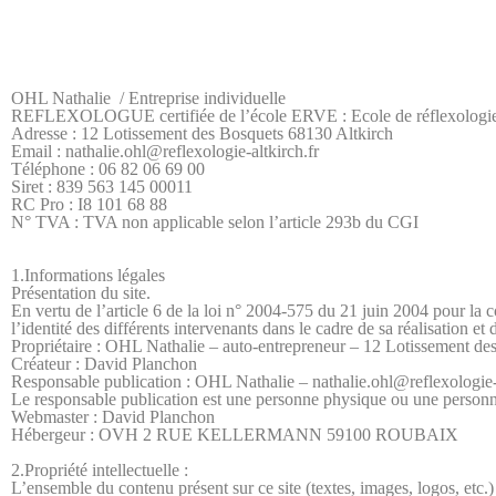
OHL Nathalie / Entreprise individuelle
REFLEXOLOGUE certifiée de l’école ERVE : Ecole de réflexologie e
Adresse : 12 Lotissement des Bosquets 68130 Altkirch
Email : nathalie.ohl@reflexologie-altkirch.fr
Téléphone : 06 82 06 69 00
Siret : 839 563 145 00011
RC Pro : I8 101 68 88
N° TVA : TVA non applicable selon l’article 293b du CGI
1.Informations légales
Présentation du site.
En vertu de l’article 6 de la loi n° 2004-575 du 21 juin 2004 pour la c
l’identité des différents intervenants dans le cadre de sa réalisation et 
Propriétaire : OHL Nathalie – auto-entrepreneur – 12 Lotissement de
Créateur : David Planchon
Responsable publication : OHL Nathalie – nathalie.ohl@reflexologie-a
Le responsable publication est une personne physique ou une person
Webmaster : David Planchon
Hébergeur : OVH 2 RUE KELLERMANN 59100 ROUBAIX
2.Propriété intellectuelle :
L’ensemble du contenu présent sur ce site (textes, images, logos, etc.) 