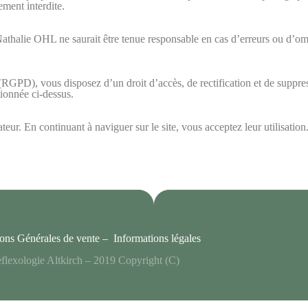
ement interdite.
f. Nathalie OHL ne saurait être tenue responsable en cas d’erreurs ou d’o
PD), vous disposez d’un droit d’accès, de rectification et de suppre
tionnée ci-dessus.
teur. En continuant à naviguer sur le site, vous acceptez leur utilisation
ons Générales de vente –
Informations légales
flexologie Altkirch – 2019 Copyright (C)